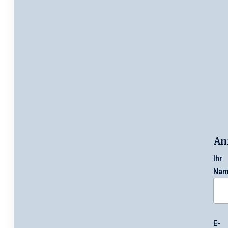
An
Ihr
Nam
E-