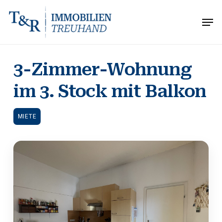
Skip
Men
to
Close
main
Menu
content
3-Zimmer-Wohnung
im 3. Stock mit Balkon
MIETE