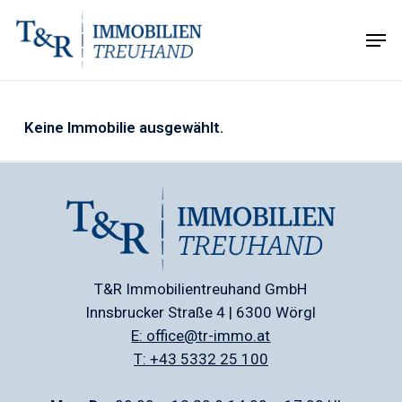
Skip
Men
to
Close
main
Menu
content
Keine Immobilie ausgewählt.
T&R Immobilientreuhand GmbH
Innsbrucker Straße 4 | 6300 Wörgl
E: office@tr-immo.at
T: +43 5332 25 100